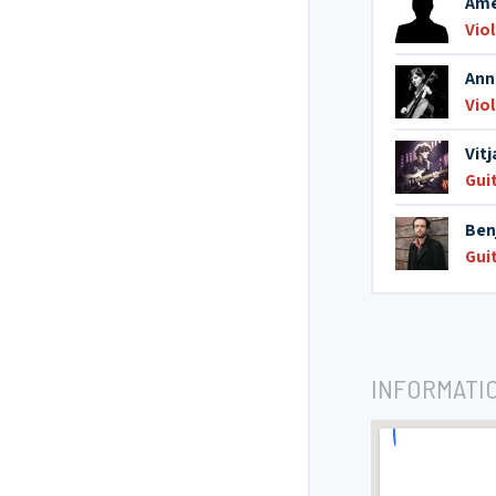
Amè
Vio
Ann
Vio
Vit
Gui
Ben
Gui
INFORMATI