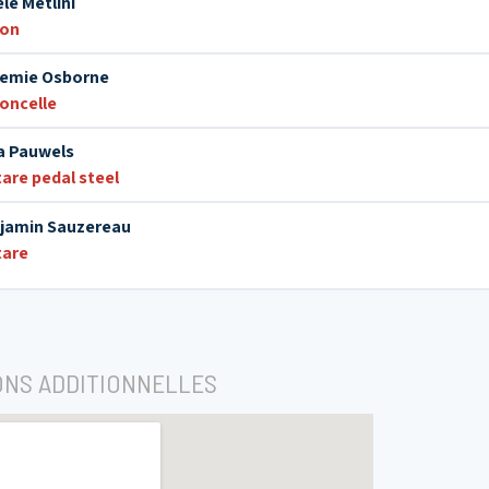
le Metlini
lon
emie Osborne
loncelle
ja Pauwels
tare pedal steel
jamin Sauzereau
tare
ONS ADDITIONNELLES