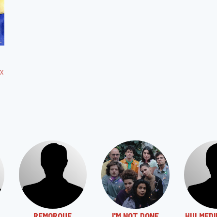
UX
REMORQUE
I'M NOT DONE
HU! MED