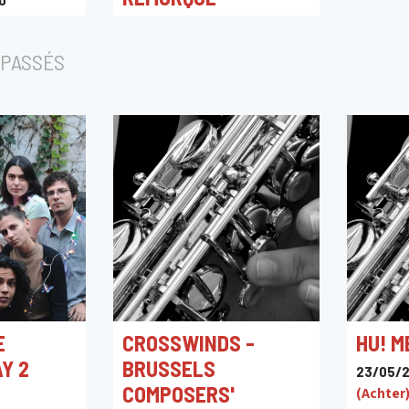
07/04/2027 20:00
Platform
PASSÉS
E
CROSSWINDS -
HU! M
AY 2
BRUSSELS
23/05/2
COMPOSERS'
(Achter