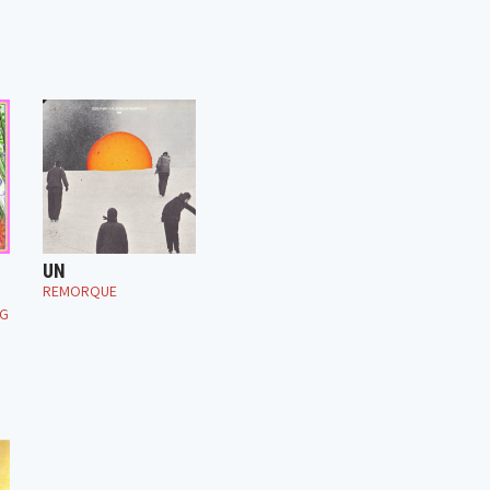
UN
REMORQUE
NG