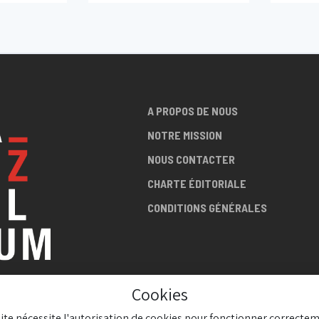
COLLECTIVE
26/06/2026 20:30
Sounds
A PROPOS DE NOUS
NOTRE MISSION
NOUS CONTACTER
CHARTE ÉDITORIALE
CONDITIONS GÉNÉRALES
Cookies
LA SCÈNE
site nécessite l'autorisation de cookies pour fonctionner correctem