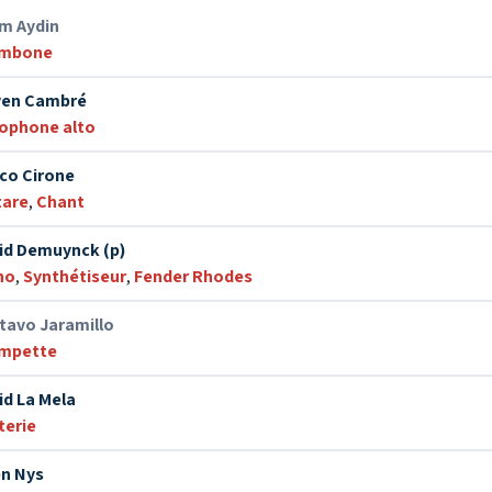
im Aydin
ombone
ven Cambré
ophone alto
co Cirone
tare
,
Chant
id Demuynck (p)
no
,
Synthétiseur
,
Fender Rhodes
tavo Jaramillo
mpette
id La Mela
terie
n Nys