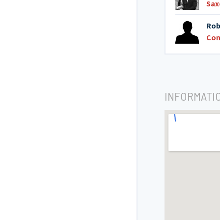
Sax
Rob
Con
INFORMATI