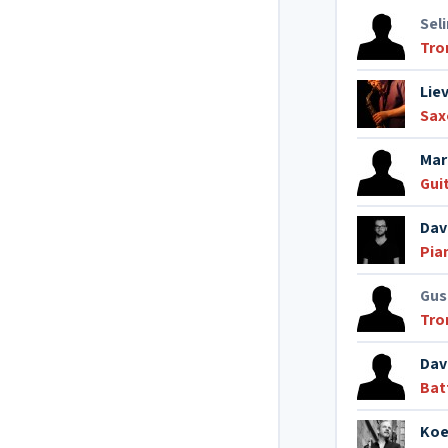
Sel
Tr
Lie
Sax
Mar
Gui
Dav
Pia
Gus
Tro
Dav
Bat
Koe