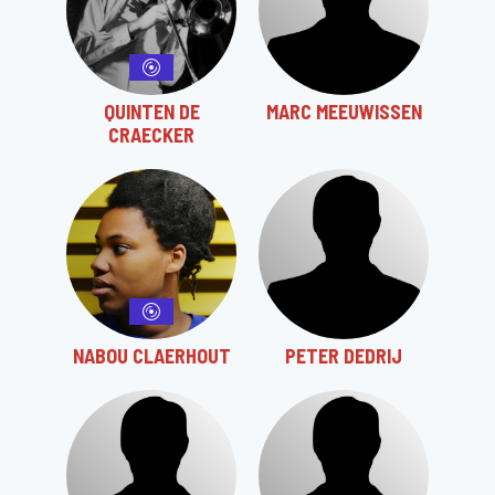
QUINTEN DE
MARC MEEUWISSEN
CRAECKER
NABOU CLAERHOUT
PETER DEDRIJ