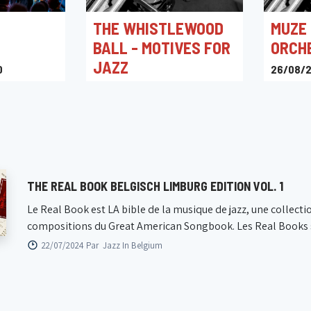
THE WHISTLEWOOD
MUZE
BALL - MOTIVES FOR
ORCH
JAZZ
0
26/08/2
sions
Site Bij
07/12/2025 21:00
CC Muze Heusden-Zolder
THE REAL BOOK BELGISCH LIMBURG EDITION VOL. 1
Le Real Book est LA bible de la musique de jazz, une collecti
compositions du Great American Songbook. Les Real Books s
22/07/2024 Par
Jazz In Belgium