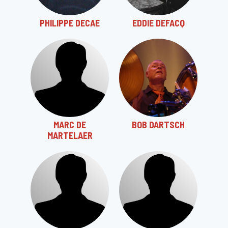
PHILIPPE DECAE
EDDIE DEFACQ
MARC DE
BOB DARTSCH
MARTELAER