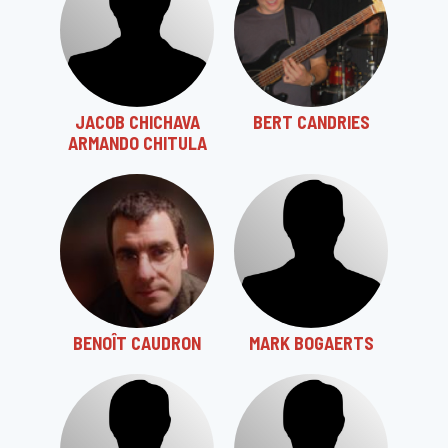
JACOB CHICHAVA
BERT CANDRIES
ARMANDO CHITULA
BENOÎT CAUDRON
MARK BOGAERTS