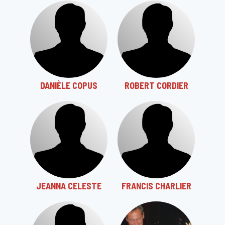
DANIÈLE COPUS
ROBERT CORDIER
JEANNA CELESTE
FRANCIS CHARLIER