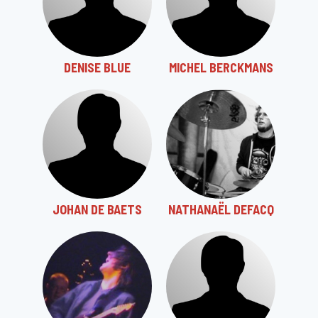
DENISE BLUE
MICHEL BERCKMANS
JOHAN DE BAETS
NATHANAËL DEFACQ