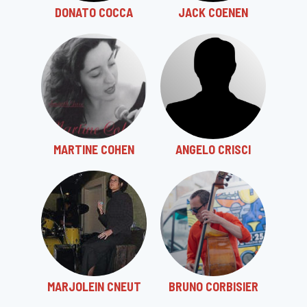
DONATO COCCA
JACK COENEN
MARTINE COHEN
ANGELO CRISCI
MARJOLEIN CNEUT
BRUNO CORBISIER