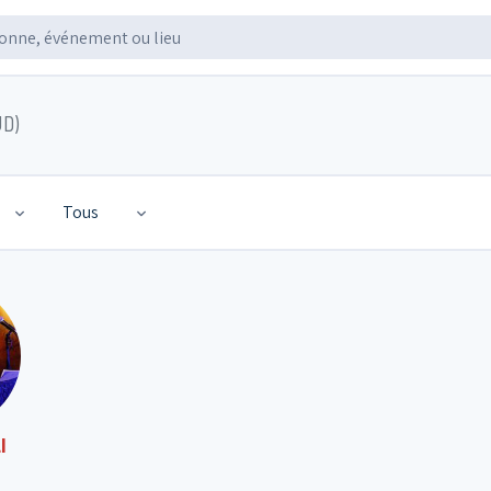
UD)
Tous
I