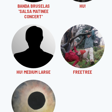
BANDA BRUSELAS
HU!
'SALSA MATINEE
CONCERT'
HU! MEDIUM LARGE
FREETREE