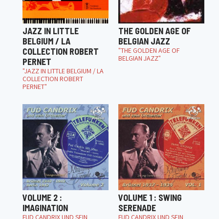
JAZZ IN LITTLE
THE GOLDEN AGE OF
BELGIUM / LA
BELGIAN JAZZ
COLLECTION ROBERT
"THE GOLDEN AGE OF
BELGIAN JAZZ"
PERNET
"JAZZ IN LITTLE BELGIUM / LA
COLLECTION ROBERT
PERNET"
VOLUME 2 :
VOLUME 1 : SWING
IMAGINATION
SERENADE
FUD CANDRIX UND SEIN
FUD CANDRIX UND SEIN