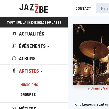
CONTACT
TOUT SUR LA SCÈNE BELGE DU JAZZ !
ACTUALITÉS
ÉVÉNEMENTS
ALBUMS
ARTISTES
MUSICIENS
Jimmy Van
©
GROUPES
Tony Liégeois était u
MÉTIERS