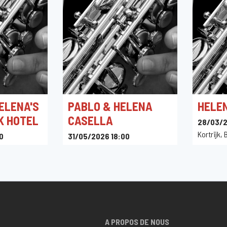
ELENA'S
PABLO & HELENA
HELE
K HOTEL
CASELLA
28/03/2
Kortrijk,
0
31/05/2026 18:00
Citadel Park, Citadelpark, Gand,
Belgique
A PROPOS DE NOUS