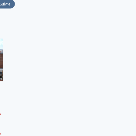
Suivre
D
A