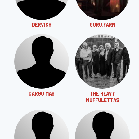
DERVISH
GURU.FARM
CARGO MAS
THE HEAVY
MUFFULETTAS