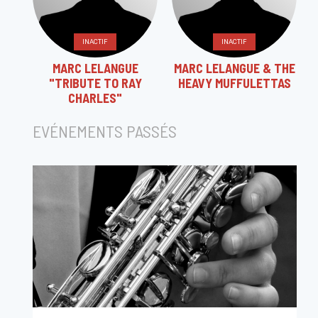
INACTIF
INACTIF
MARC LELANGUE
MARC LELANGUE & THE
"TRIBUTE TO RAY
HEAVY MUFFULETTAS
CHARLES"
EVÉNEMENTS PASSÉS