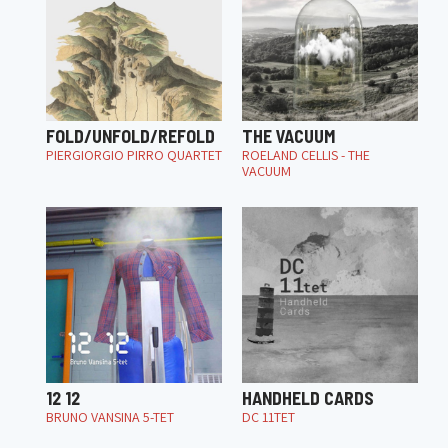
FOLD/UNFOLD/REFOLD
THE VACUUM
PIERGIORGIO PIRRO QUARTET
ROELAND CELLIS - THE
VACUUM
12 12
HANDHELD CARDS
BRUNO VANSINA 5-TET
DC 11TET