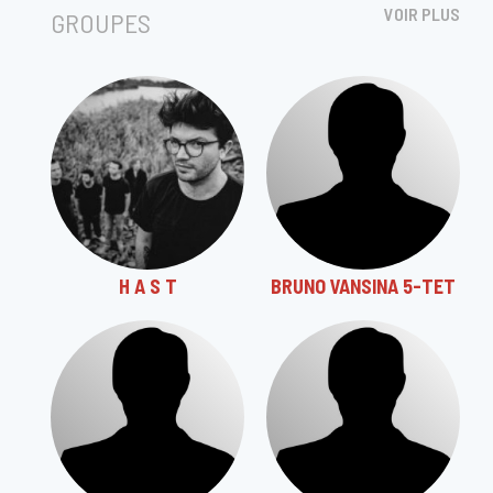
VOIR PLUS
GROUPES
H A S T
BRUNO VANSINA 5-TET