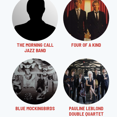
THE MORNING CALL
FOUR OF A KIND
JAZZ BAND
BLUE MOCKINGBIRDS
PAULINE LEBLOND
DOUBLE QUARTET