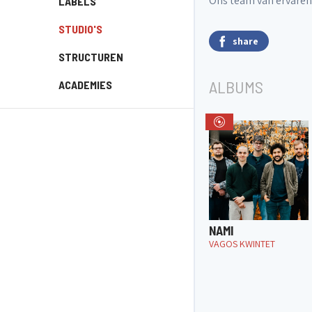
Ons team van ervaren g
LABELS
STUDIO'S
share
STRUCTUREN
ALBUMS
ACADEMIES
NAMI
VAGOS KWINTET