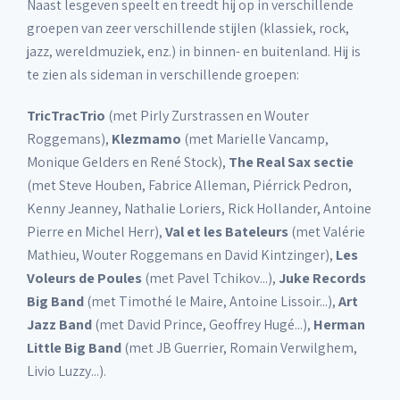
Naast lesgeven speelt en treedt hij op in verschillende
groepen van zeer verschillende stijlen (klassiek, rock,
jazz, wereldmuziek, enz.) in binnen- en buitenland. Hij is
te zien als sideman in verschillende groepen:
TricTracTrio
(met Pirly Zurstrassen en Wouter
Roggemans),
Klezmamo
(met Marielle Vancamp,
Monique Gelders en René Stock),
The Real Sax sectie
(met Steve Houben, Fabrice Alleman, Piérrick Pedron,
Kenny Jeanney, Nathalie Loriers, Rick Hollander, Antoine
Pierre en Michel Herr),
Val et les Bateleurs
(met Valérie
Mathieu, Wouter Roggemans en David Kintzinger),
Les
Voleurs de Poules
(met Pavel Tchikov...),
Juke Records
Big Band
(met Timothé le Maire, Antoine Lissoir...),
Art
Jazz Band
(met David Prince, Geoffrey Hugé...),
Herman
Little Big Band
(met JB Guerrier, Romain Verwilghem,
Livio Luzzy...).