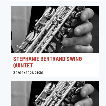
Toots Jazz Club
STEPHANIE BERTRAND SWING
QUINTET
30/04/2026 21:30
Toots Jazz Club