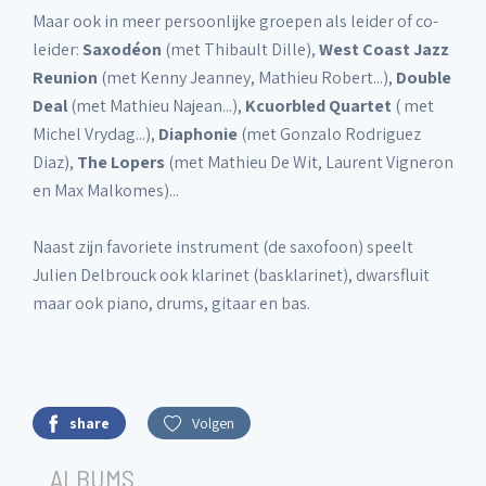
Maar ook in meer persoonlijke groepen als leider of co-
leider:
Saxodéon
(met Thibault Dille),
West Coast Jazz
Reunion
(met Kenny Jeanney, Mathieu Robert...),
Double
Deal
(met Mathieu Najean...),
Kcuorbled Quartet
( met
Michel Vrydag...),
Diaphonie
(met Gonzalo Rodriguez
Diaz),
The Lopers
(met Mathieu De Wit, Laurent Vigneron
en Max Malkomes)...
Naast zijn favoriete instrument (de saxofoon) speelt
Julien Delbrouck ook klarinet (basklarinet), dwarsfluit
maar ook piano, drums, gitaar en bas.
share
Volgen
ALBUMS