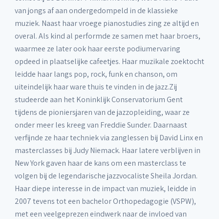
van jongs af aan ondergedompeld in de klassieke
muziek. Naast haar vroege pianostudies zing ze altijd en
overal. Als kind al performde ze samen met haar broers,
waarmee ze later ook haar eerste podiumervaring
opdeed in plaatselijke cafeetjes. Haar muzikale zoektocht
leidde haar langs pop, rock, funk en chanson, om
uiteindelijk haar ware thuis te vinden in de jazz.Zij
studeerde aan het Koninklijk Conservatorium Gent
tijdens de pioniersjaren van de jazzopleiding, waar ze
onder meer les kreeg van Freddie Sunder. Daarnaast
verfijnde ze haar techniek via zanglessen bij David Linx en
masterclasses bij Judy Niemack. Haar latere verblijven in
New York gaven haar de kans om een masterclass te
volgen bij de legendarische jazzvocaliste Sheila Jordan.
Haar diepe interesse in de impact van muziek, leidde in
2007 tevens tot een bachelor Orthopedagogie (VSPW),
met een veelgeprezen eindwerk naar de invloed van