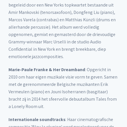
begeleid door een New Yorks topkwartet bestaande uit
Amir Mankovski (tenorsaxofoon), Dongfeng Liu (piano),
Marcos Varela (contrabas) en Matthias Künzli (drums en
allerhande percussie). Het album werd volledig
opgenomen, gemixt en gemasterd door de drievoudige
Grammy-winnaar Marc Urselli in de studio Audio
Confidential in New York en brengt breekbare, diep
emotionele jazzcomposities.
Marie-Paule Franke & Her Dreamband
: Opgericht in
2010 om haar eigen muzikale visie vorm te geven. Samen
met de gerenommeerde Belgische muzikanten Erik
Vermeulen (piano) en Jouni Isoherranen (basgitaar)
bracht zij in 2014 het sfeervolle debuutalbum Tales from
a Lonely Room uit.
Internationale soundtracks
: Haar cinematografische
compositie 'Bleu la réunion' werd geselecteerd voor de