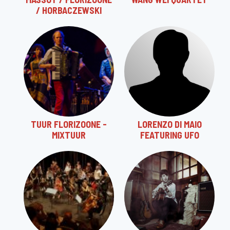
/ HORBACZEWSKI
TUUR FLORIZOONE -
LORENZO DI MAIO
MIXTUUR
FEATURING UFO