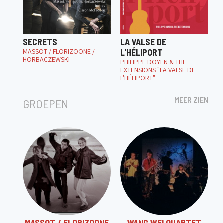
SECRETS
LA VALSE DE
MASSOT / FLORIZOONE /
L'HÉLIPORT
HORBACZEWSKI
PHILIPPE DOYEN & THE
EXTENSIONS "LA VALSE DE
L'HÉLIPORT"
MEER ZIEN
GROEPEN
MASSOT / FLORIZOONE
WANG WEI QUARTET