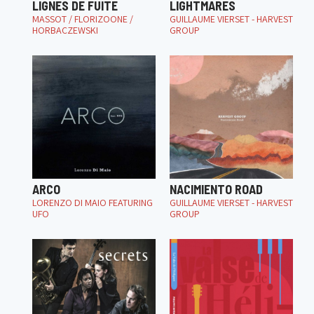
LIGNES DE FUITE
LIGHTMARES
MASSOT / FLORIZOONE /
GUILLAUME VIERSET - HARVEST
HORBACZEWSKI
GROUP
ARCO
NACIMIENTO ROAD
LORENZO DI MAIO FEATURING
GUILLAUME VIERSET - HARVEST
UFO
GROUP