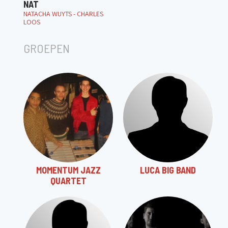
NAT
NATACHA WUYTS - CHARLES
LOOS
GROEPEN
MOMENTUM JAZZ
LUCA BIG BAND
QUARTET