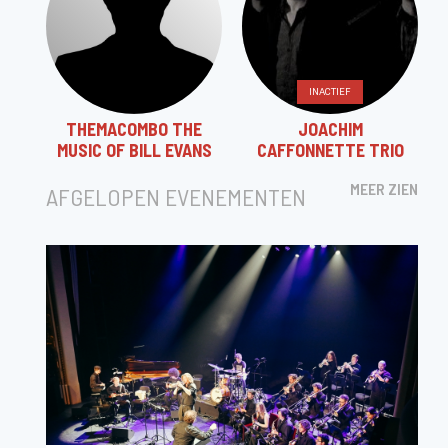
INACTIEF
THEMACOMBO THE
JOACHIM
MUSIC OF BILL EVANS
CAFFONNETTE TRIO
MEER ZIEN
AFGELOPEN EVENEMENTEN