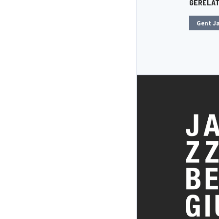
GERELA
Gent J