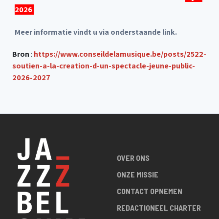
2026
Meer informatie vindt u via onderstaande link.
Bron
:
https://www.conseildelamusique.be/posts/2522-
soutien-a-la-creation-d-un-spectacle-jeune-public-
2026-2027
OVER ONS
ONZE MISSIE
CONTACT OPNEMEN
REDACTIONEEL CHARTER