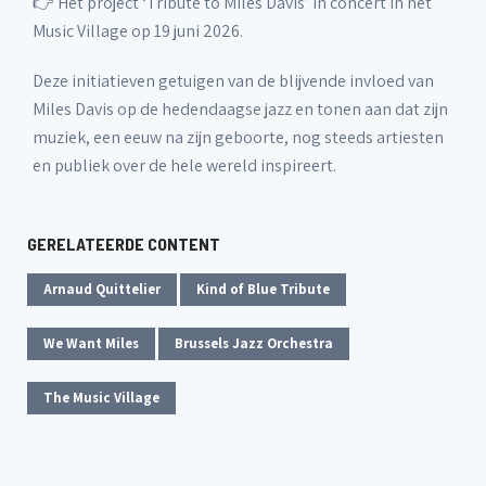
👉 Het project ‘Tribute to Miles Davis’ in concert in het
Music Village op 19 juni 2026.
Deze initiatieven getuigen van de blijvende invloed van
Miles Davis op de hedendaagse jazz en tonen aan dat zijn
muziek, een eeuw na zijn geboorte, nog steeds artiesten
en publiek over de hele wereld inspireert.
GERELATEERDE CONTENT
Arnaud Quittelier
Kind of Blue Tribute
We Want Miles
Brussels Jazz Orchestra
The Music Village