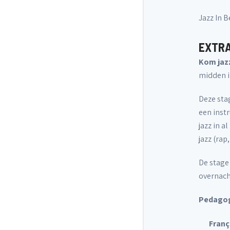
Jazz In 
EXTRA
Kom jaz
midden i
Deze sta
een inst
jazz in a
jazz (rap
De stage
overnach
Pedagog
Franç