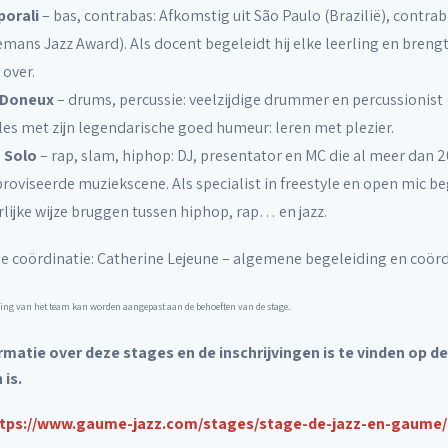
porali
– bas, contrabas: Afkomstig uit São Paulo (Brazilië), contr
mans Jazz Award). Als docent begeleidt hij elke leerling en brengt
 over.
 Doneux
– drums, percussie: veelzijdige drummer en percussionist 
les met zijn legendarische goed humeur: leren met plezier.
 Solo
– rap, slam, hiphop: DJ, presentator en MC die al meer dan 20 
oviseerde muziekscene. Als specialist in freestyle en open mic beg
lijke wijze bruggen tussen hiphop, rap… en jazz.
 coördinatie: Catherine Lejeune – algemene begeleiding en coörd
ing van het team kan worden aangepast aan de behoeften van de stage.
ormatie over deze stages en de inschrijvingen is te vinden op d
 is.
tps://www.gaume-jazz.com/stages/stage-de-jazz-en-gaume/