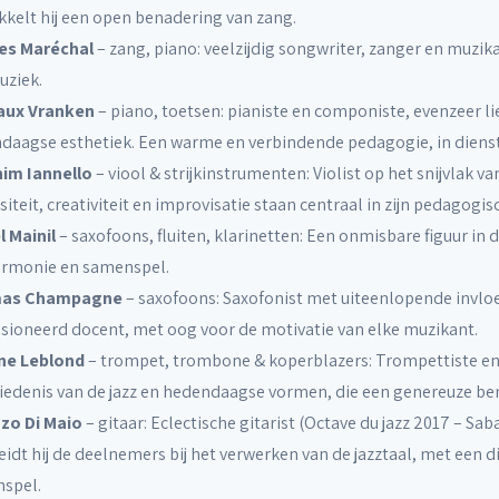
kkelt hij een open benadering van zang.
es Maréchal
– zang, piano: veelzijdig songwriter, zanger en muzik
uziek.
aux Vranken
– piano, toetsen: pianiste en componiste, evenzeer l
daagse esthetiek. Een warme en verbindende pedagogie, in dienst
im Iannello
– viool & strijkinstrumenten: Violist op het snijvlak v
siteit, creativiteit en improvisatie staan centraal in zijn pedagogi
l Mainil
– saxofoons, fluiten, klarinetten: Een onmisbare figuur in d
armonie en samenspel.
as Champagne
– saxofoons: Saxofonist met uiteenlopende invlo
sioneerd docent, met oog voor de motivatie van elke muzikant.
ne Leblond
– trompet, trombone & koperblazers: Trompettiste e
iedenis van de jazz en hedendaagse vormen, die een genereuze be
zo Di Maio
– gitaar: Eclectische gitarist (Octave du jazz 2017 – 
idt hij de deelnemers bij het verwerken van de jazztaal, met een d
spel.