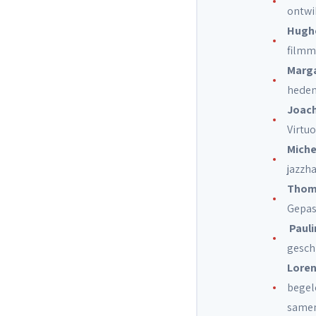
ontwi
Hugh
filmm
Marg
heden
Joach
Virtuo
Miche
jazzh
Thom
Gepas
Pauli
gesch
Loren
begele
samen