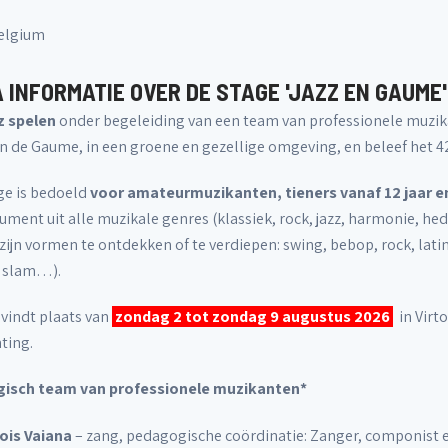
Belgium
 INFORMATIE OVER DE STAGE 'JAZZ EN GAUME'
z spelen
onder begeleiding van een team van professionele muzikant
n de Gaume, in een groene en gezellige omgeving, en beleef het 42
ge is bedoeld
voor amateurmuzikanten, tieners vanaf 12 jaar 
rument uit alle muzikale genres (klassiek, rock, jazz, harmonie, 
l zijn vormen te ontdekken of te verdiepen: swing, bebop, rock, la
, slam…).
 vindt plaats van
zondag 2 tot zondag 9 augustus 2026
in Virto
ting.
isch team van professionele muzikanten*
ois Vaiana
– zang, pedagogische coördinatie: Zanger, componist e