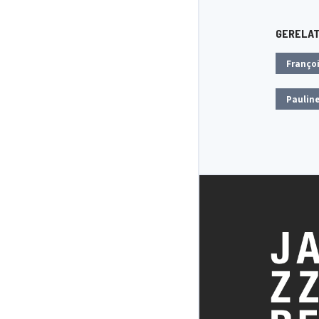
GERELA
Françoi
Paulin