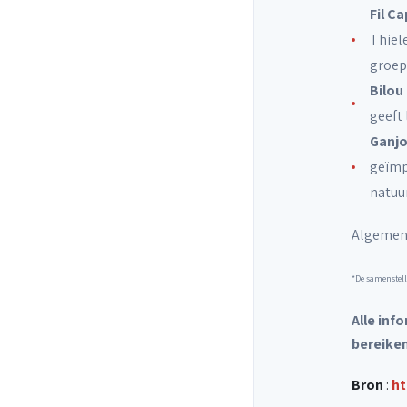
Fil Ca
Thiele
groep
Bilou
geeft 
Ganjo
geïmpr
natuur
Algemene
*De samenstell
Alle inf
bereiken
Bron
:
ht