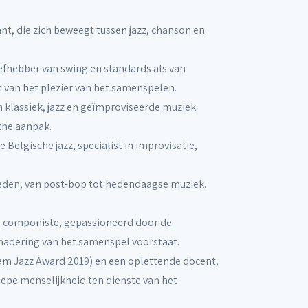
ant, die zich beweegt tussen jazz, chanson en
iefhebber van swing en standards als van
 van het plezier van het samenspelen.
an klassiek, jazz en geïmproviseerde muziek.
sche aanpak.
e Belgische jazz, specialist in improvisatie,
eden, van post-bop tot hedendaagse muziek.
n componiste, gepassioneerd door de
nadering van het samenspel voorstaat.
Sabam Jazz Award 2019) en een oplettende docent,
iepe menselijkheid ten dienste van het