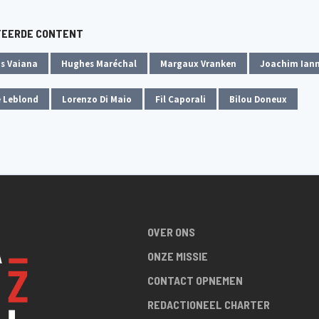
TEERDE CONTENT
s Vaiana
Hughes Maréchal
Margaux Vranken
Joachim Iann
e Leblond
Lorenzo Di Maio
Fil Caporali
Bilou Doneux
OVER ONS
ONZE MISSIE
CONTACT OPNEMEN
REDACTIONEEL CHARTER