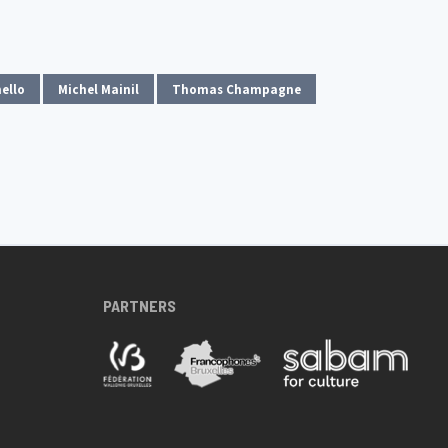
ello
Michel Mainil
Thomas Champagne
PARTNERS