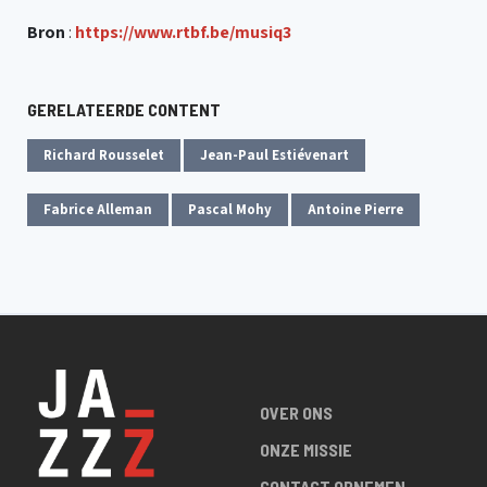
Bron
:
https://www.rtbf.be/musiq3
GERELATEERDE CONTENT
Richard Rousselet
Jean-Paul Estiévenart
Fabrice Alleman
Pascal Mohy
Antoine Pierre
OVER ONS
ONZE MISSIE
CONTACT OPNEMEN