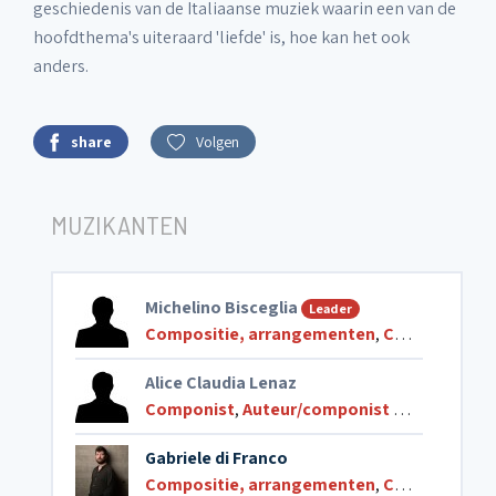
geschiedenis van de Italiaanse muziek waarin een van de
hoofdthema's uiteraard 'liefde' is, hoe kan het ook
anders.
share
Volgen
MUZIKANTEN
Michelino Bisceglia
Leader
Compositie, arrangementen
,
Componist
,
A
Alice Claudia Lenaz
Componist
,
Auteur/componist van liederen
Gabriele di Franco
Compositie, arrangementen
,
Componist
,
G