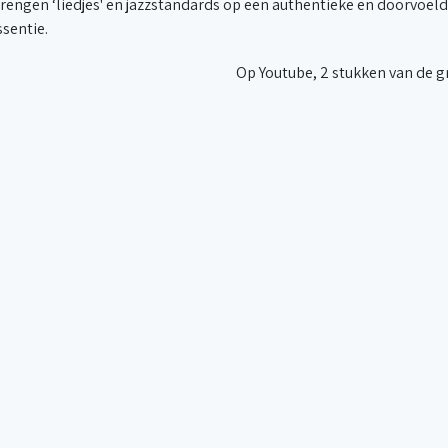
rengen ‘liedjes' en jazzstandards op een authentieke en doorvoeld
ssentie.
Op Youtube, 2 stukken van de 