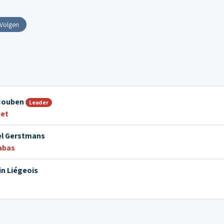
Volgen
Houben
Leader
et
l Gerstmans
abas
n Liégeois