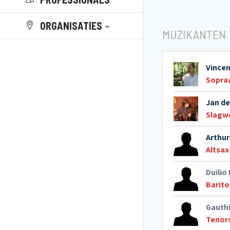
ORGANISATIES
MUZIKANTEN
Vince
Sopra
Jan d
Slagw
Arthur
Altsa
Duilio
Barit
Gauthi
Tenor