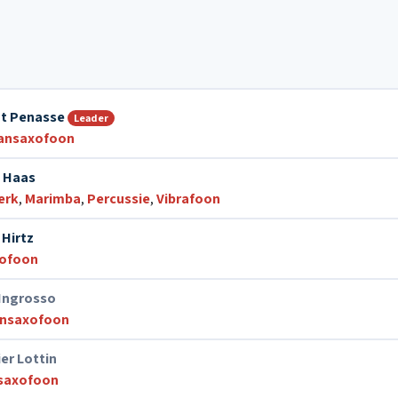
nt Penasse
Leader
ansaxofoon
e Haas
erk
,
Marimba
,
Percussie
,
Vibrafoon
 Hirtz
xofoon
 Ingrosso
onsaxofoon
er Lottin
saxofoon