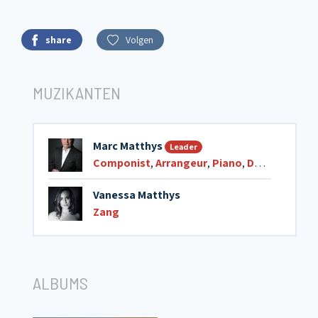
share
Volgen
MUZIKANTEN
Marc Matthys
Leader
Componist
,
Arrangeur
,
Piano
,
Dirigent
Vanessa Matthys
Zang
ALBUMS