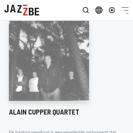
ALAIN CUPPER QUARTET
De bariton saxofoon is een wonderlijk instrument dat