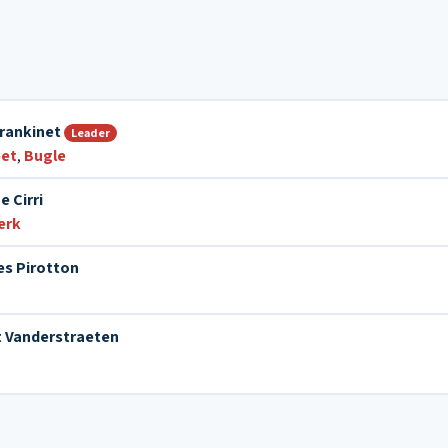
rankinet
Leader
et
,
Bugle
e Cirri
erk
es Pirotton
t Vanderstraeten