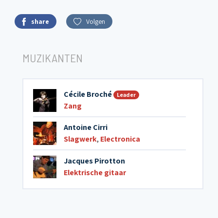
share
Volgen
MUZIKANTEN
Cécile Broché
Leader
Zang
Antoine Cirri
Slagwerk
,
Electronica
Jacques Pirotton
Elektrische gitaar