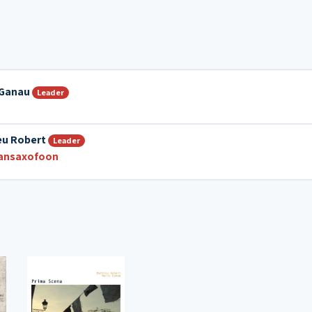
 Ganau
Leader
eu Robert
Leader
ansaxofoon