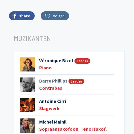
share
Volgen
MUZIKANTEN
Véronique Bizet
Leader
Piano
Barre Phillips
Leader
Contrabas
Antoine Cirri
Slagwerk
Michel Mainil
Sopraansaxofoon
,
Tenorsaxofoon
,
Basklar