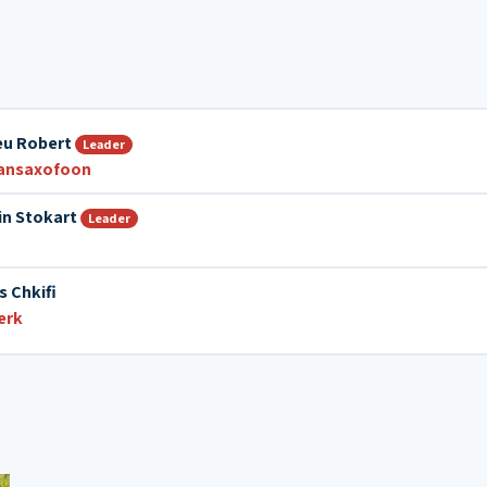
eu Robert
Leader
ansaxofoon
in Stokart
Leader
s Chkifi
erk