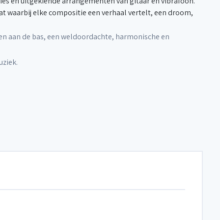
ies en uitgekiende arrangementen van gitaar en vibrafoon.
aat waarbij elke compositie een verhaal vertelt, een droom,
ssen aan de bas, een weldoordachte, harmonische en
uziek.