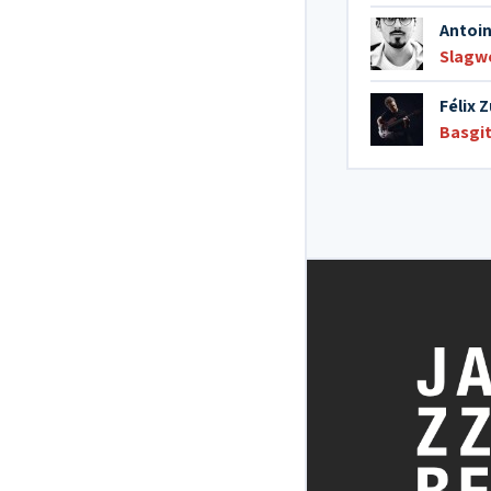
Antoin
Slagw
Félix 
Basgi