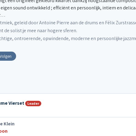
ngt een origineel gekleurd kwartet dankzij hoogstaande composit
 eigen sound ontwikkeld ; efficiënt en persoonlijk, intiem en delic
ur…
tmiek, geleid door Antoine Pierre aan de drums en Félix Zurstra
t de solist je mee naar hogere sferen.
achtige, ontroerende, opwindende, moderne en persoonlijke jazzm
Volgen
ume Vierset
Leader
e Klein
foon