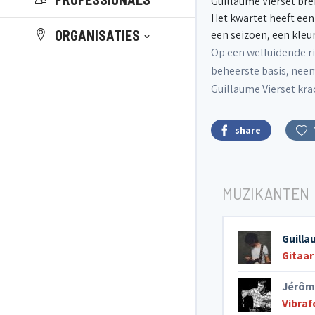
Guillaume Vierset bre
Het kwartet heeft een
ORGANISATIES
een seizoen, een kle
Op een welluidende ri
beheerste basis, neem
Guillaume Vierset kr
share
MUZIKANTEN
Guilla
Gitaar
Jérôm
Vibra