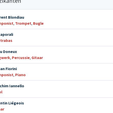
zikanten
rent Blondiau
ponist
,
Trompet
,
Bugle
Caporali
trabas
ou Doneux
gwerk
,
Percussie
,
Gitaar
an Fiorini
ponist
,
Piano
chim Iannello
ol
ntin Liégeois
aar