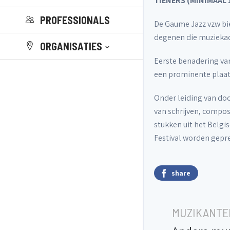
T
IENERS (MINIMAAL
PROFESSIONALS
De Gaume Jazz vzw bie
degenen die muziekac
ORGANISATIES
Eerste benadering van 
een prominente plaats
Onder leiding van do
van schrijven, compo
stukken uit het Belgi
Festival worden gepr
share
MUZIKANTE