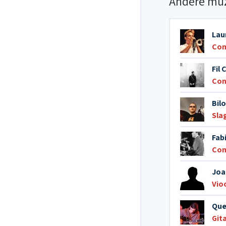
Andere mu
Lau
Com
Fil 
Con
Bil
Sla
Fabi
Com
Joa
Vio
Que
Git