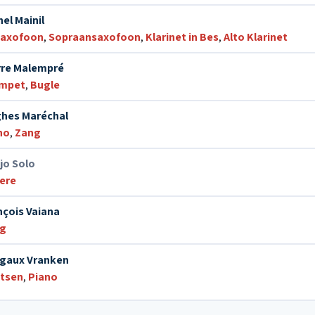
el Mainil
saxofoon
,
Sopraansaxofoon
,
Klarinet in Bes
,
Alto Klarinet
rre Malempré
mpet
,
Bugle
hes Maréchal
no
,
Zang
jo Solo
ere
nçois Vaiana
g
gaux Vranken
tsen
,
Piano