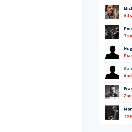
Mich
Alt
Pie
Tro
Hug
Pia
Gan
And
Fra
Zan
Mar
Toe