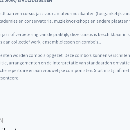
 12 JAAR) & VOLWASSENEN
dt aan een cursus jazz voor amateurmuzikanten (toegankelijk vanaf 
ademies en conservatoria, muziekworkshops en andere plaatsen v
jazz of verbetering van de praktijk, deze cursus is beschikbaar in 
 aan collectief werk, ensemblelessen en combo's...
centen worden combo's opgezet. Deze combo's kunnen verschill
sitie, arrangementen en de interpretatie van standaarden omvatte
sche repertoire en aan vrouwelijke componisten. Sluit in stijl af m
esenteerd.
N