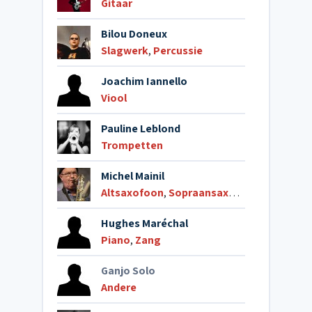
Gitaar
Bilou Doneux
Slagwerk
,
Percussie
Joachim Iannello
Viool
Pauline Leblond
Trompetten
Michel Mainil
Altsaxofoon
,
Sopraansaxofoon
,
Klarinet 
Hughes Maréchal
Piano
,
Zang
Ganjo Solo
Andere