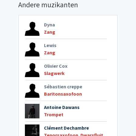
Andere muzikanten
Dyna
Zang
Lewis
Zang
Olivier Cox
Slagwerk
Sébastien creppe
Baritonsaxofoon
Antoine Dawans
Trompet
Clément Dechambre
Tenorsaxofoon
,
Dwarsfluit