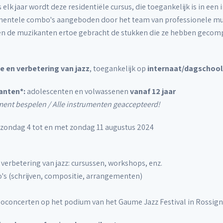
elk jaar wordt deze residentiële cursus, die toegankelijk is in ee
entele combo's aangeboden door het team van professionele muzi
 de muzikanten ertoe gebracht de stukken die ze hebben gecomp
ie en verbetering van jazz
, toegankelijk op
internaat/dagschoo
anten*:
adolescenten en volwassenen
vanaf 12 jaar
ument bespelen / Alle instrumenten geaccepteerd!
 zondag 4 tot en met zondag 11 augustus 2024
erbetering van jazz: cursussen, workshops, enz.
s (schrijven, compositie, arrangementen)
boconcerten op het podium van het Gaume Jazz Festival in Rossign