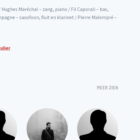
 Hughes Maréchal – zang, piano / Fil Caporali – bas,
pagne – saxofoon, fluit en klarinet / Pierre Malempré –
ulier
MEER ZIEN