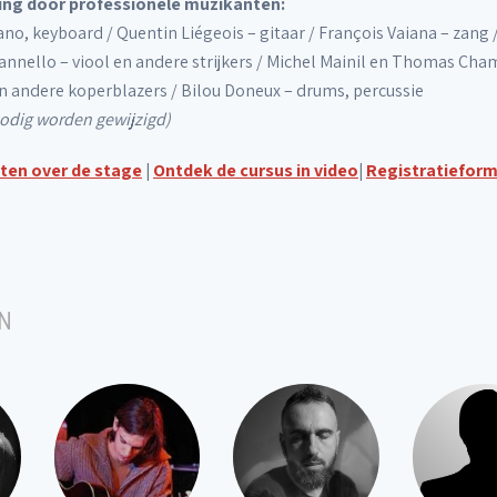
ing door professionele muzikanten:
no, keyboard / Quentin Liégeois – gitaar / François Vaiana – zang /
annello – viool en andere strijkers / Michel Mainil en Thomas Cham
 andere koperblazers / Bilou Doneux – drums, percussie
nodig worden gewijzigd)
eten over de stage
|
Ontdek de cursus in video
|
Registratieform
N