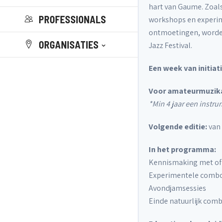
hart van Gaume. Zoals 
PROFESSIONALS
workshops en experim
ontmoetingen, worden
ORGANISATIES
Jazz Festival.
Een week van initiat
Voor amateurmuzik
*Min 4 jaar een instr
Volgende editie:
van
In het programma:
Kennismaking met of v
Experimentele combo'
Avondjamsessies
Einde natuurlijk com