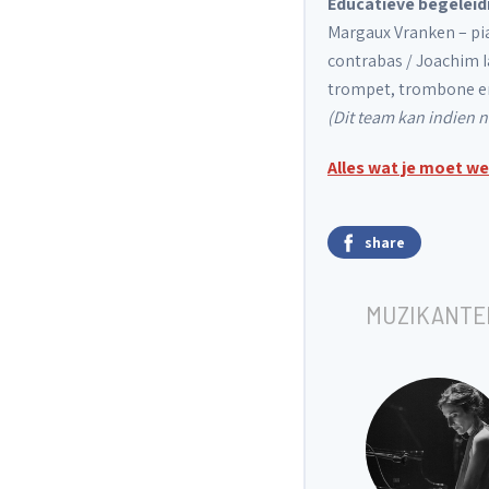
Educatieve begeleid
Margaux Vranken – pia
contrabas / Joachim I
trompet, trombone en
(Dit team kan indien 
Alles wat je moet w
share
MUZIKANTE