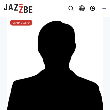
GEANNULEERD