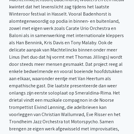
kwintet dat het levenslicht zag tijdens het laatste
Winteroor festival in Hasselt. Vooral Badenhorst is
alomtegenwoordig op podia in binnen- en buitenland,
zowel met eigen werk zoals Carate Urio Orchestra en
Baloni als in samenwerking met internationale kleppers
als Han Bennink, Kris Davis en Tony Malaby. Ook de
delicate aanpak van Machtelinckx binnen onder meer
Linus (het duo dat hij vormt met Thomas Jillings) wordt
door steeds meer mensen gesmaakt. Dat project reeg al
enkele bedwelmende en vooral boeiende hoofdstukken
aan elkaar, waaronder eentje met Van Heertum als
empathische gast. Die laatste presenteerde dan weer
onlangs zijn eerste soloplaat op Smeraldina-Rima. Het
drietal vindt een muzikale compagnon in de Noorse
trompettist Eivind Lønning, die adelbrieven kan
voorleggen van Christian Wallumrød, Eve Risser en het
Trondheim Jazz Orchestra tot Motorspycho. Samen
brengen ze eigen werk afgewisseld met improvisaties,