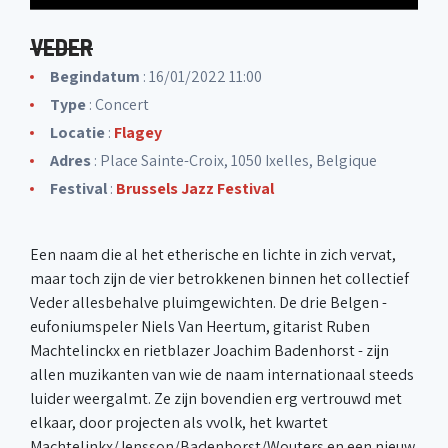
VEDER
Begindatum
: 16/01/2022 11:00
Type
: Concert
Locatie
:
Flagey
Adres
: Place Sainte-Croix, 1050 Ixelles, Belgique
Festival
:
Brussels Jazz Festival
Een naam die al het etherische en lichte in zich vervat,
maar toch zijn de vier betrokkenen binnen het collectief
Veder allesbehalve pluimgewichten. De drie Belgen -
eufoniumspeler Niels Van Heertum, gitarist Ruben
Machtelinckx en rietblazer Joachim Badenhorst - zijn
allen muzikanten van wie de naam internationaal steeds
luider weergalmt. Ze zijn bovendien erg vertrouwd met
elkaar, door projecten als vvolk, het kwartet
Machtelinkx/Jensson/Badenhorst/Wouters en een nieuw