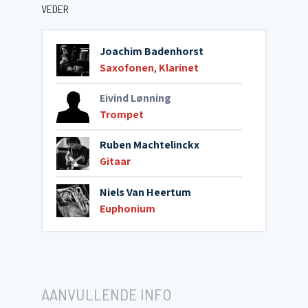
VEDER
Joachim Badenhorst
Saxofonen
,
Klarinet
Eivind Lønning
Trompet
Ruben Machtelinckx
Gitaar
Niels Van Heertum
Euphonium
AANVULLENDE INFO