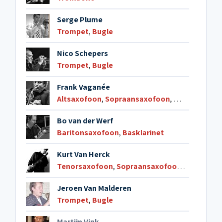
Serge Plume
Trompet
,
Bugle
Nico Schepers
Trompet
,
Bugle
Frank Vaganée
Altsaxofoon
,
Sopraansaxofoon
,
Dwarsfluit
Bo van der Werf
Baritonsaxofoon
,
Basklarinet
Kurt Van Herck
Tenorsaxofoon
,
Sopraansaxofoon
,
Klarinet
,
D
Jeroen Van Malderen
Trompet
,
Bugle
Martijn Vink