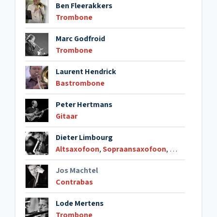
Ben Fleerakkers
Trombone
Marc Godfroid
Trombone
Laurent Hendrick
Bastrombone
Peter Hertmans
Gitaar
Dieter Limbourg
Altsaxofoon
,
Sopraansaxofoon
,
Klarinet
,
Dwar
Jos Machtel
Contrabas
Lode Mertens
Trombone