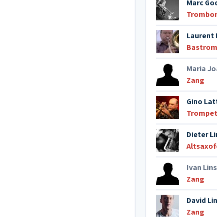
Marc God
Trombo
Laurent 
Bastro
Maria J
Zang
Gino Lat
Trompe
Dieter L
Altsaxo
Ivan Lins
Zang
David Li
Zang