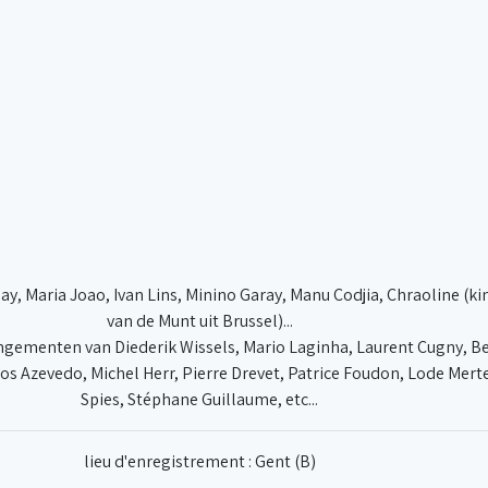
12. Sweet suite
13. +
14. For the time being
say, Maria Joao, Ivan Lins, Minino Garay, Manu Codjia, Chraoline (k
van de Munt uit Brussel)...
gementen van Diederik Wissels, Mario Laginha, Laurent Cugny, Ber
os Azevedo, Michel Herr, Pierre Drevet, Patrice Foudon, Lode Merte
Spies, Stéphane Guillaume, etc...
lieu d'enregistrement : Gent (B)