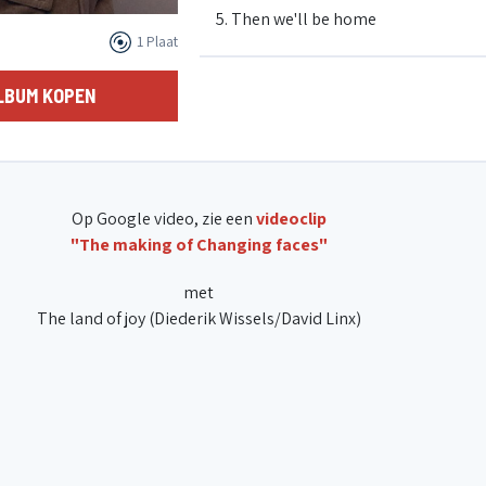
5. Then we'll be home
1 Plaat
6. A day's journey
LBUM KOPEN
7. Home in the spring
Op Google video, zie een
videoclip
8. The land of joy
"The making of Changing faces"
met
9. Por toda minha vida
The land of joy (Diederik Wissels/David Linx)
10. Miziane
11. There is you