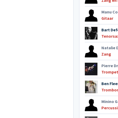
Zang en
Manu Co
Gitaar
Bart Def
Tenorsa
Natalie 
Zang
Pierre D
Trompe
Ben Flee
Trombo
Minino G
Percuss