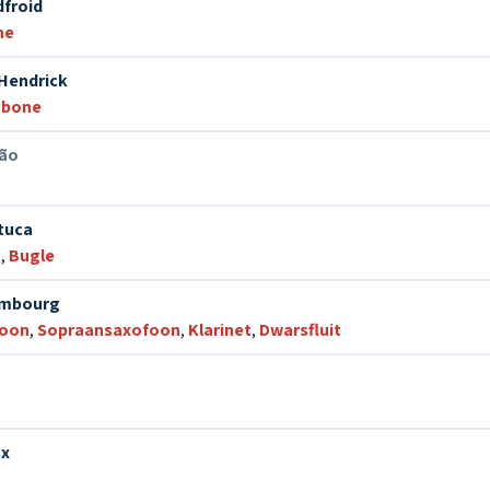
froid
ne
Hendrick
mbone
oão
tuca
t
,
Bugle
imbourg
foon
,
Sopraansaxofoon
,
Klarinet
,
Dwarsfluit
nx