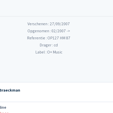
Verschenen : 27/09/2007
Opgenomen : 02/2007 ->
Referentie : OP127 HM 87
Drager : cd
Label :
O+ Music
 Braeckman
line