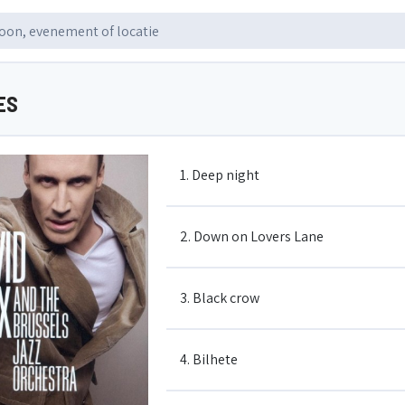
ES
1. Deep night
2. Down on Lovers Lane
3. Black crow
4. Bilhete