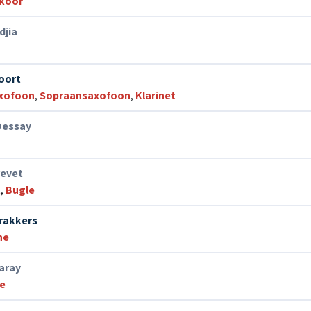
 koor
djia
oort
xofoon
,
Sopraansaxofoon
,
Klarinet
Dessay
revet
t
,
Bugle
rakkers
ne
aray
ie