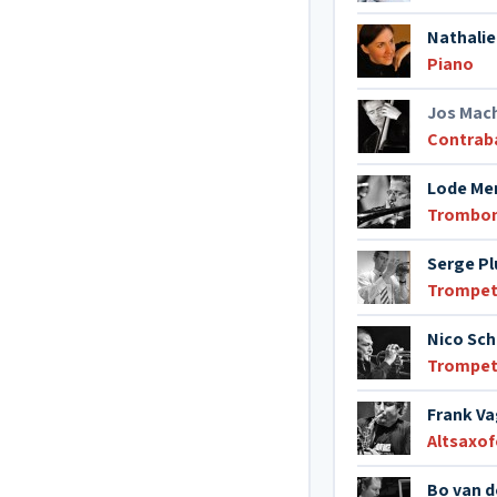
Nathalie
Piano
Jos Mac
Contrab
Lode Me
Trombo
Serge P
Trompe
Nico Sc
Trompe
Frank V
Altsaxo
Bo van d