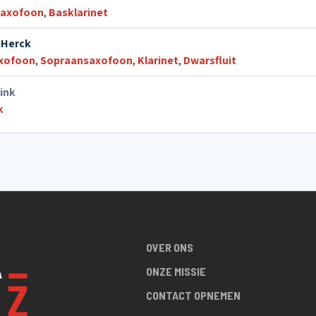
saxofoon
,
Basklarinet
 Herck
xofoon
,
Sopraansaxofoon
,
Klarinet
,
Dwarsfluit
Vink
k
OVER ONS
ONZE MISSIE
CONTACT OPNEMEN