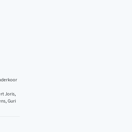
inderkoor
t Joris,
ns, Guri