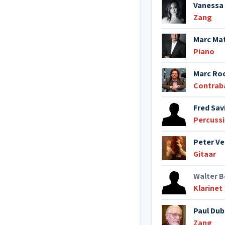
Vanessa
Zang
Marc Ma
Piano
Marc Ro
Contrab
Fred Sav
Percuss
Peter V
Gitaar
Walter 
Klarinet
Paul Dub
Zang