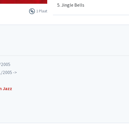
5. Jingle Bells
1 Plaat
6. Sad Waltz
7. Traumerei
8. I wish you a merry Xmas / Waltz for
2/2005
/2005 ->
9. Apres un Reve
n Jazz
10. Vocalise
11. Andante Semplice