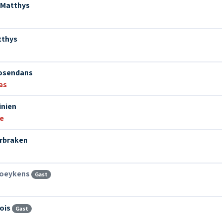
 Matthys
12. Adeste fideles
tthys
13. Fantasy on Danny Boy
osendans
as
14. Christmas Song
inien
ie
15. I wish you love
erbraken
16. What a wonderful world
Boeykens
Gast
17. So many stars
ois
Gast