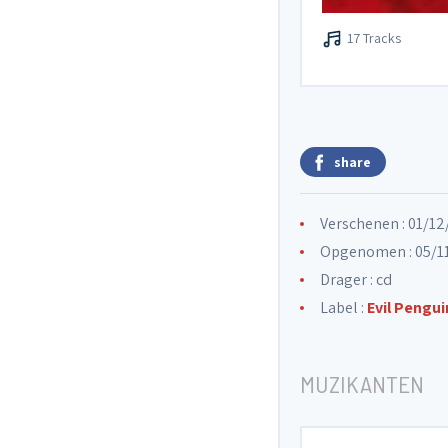
17 Tracks
share
Verschenen : 01/1
Opgenomen : 05/11
Drager : cd
Label :
Evil Pengui
MUZIKANTEN