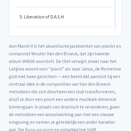
5. Liberation of D.A.S.H.
6. Helix Explicatio
don Marsh V is het akoestische jazzkwintet van pianist en
componist Wouter Van den Broeck, dat zijn tweede
7. Dogs No Fakers
album IANUA voorstelt. De titel verwijst zowel naar het
Latijnse woord voor “poort” als naar Janus, de Romeinse
god met twee gezichten — een beeld dat aansluit bij een
8. Onanda
centraal idee in de composities van Van den Broeck:
melodieën die zich doorheen een stuk transformeren,
alsof ze door een poort een andere muzikale dimensie
binnengaan. In plaats van drastisch te veranderen, gaan
de melodieën een wisselwerking aan met een nieuwe
omgeving en nemen ze geleidelijk een ander karakter
aan. Die focus op vorm en ontwikkeling blijft