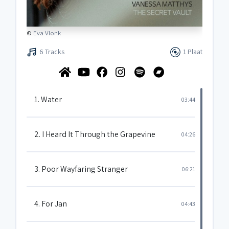
©
Eva Vlonk
6 Tracks
1 Plaat
1. Water
03:44
2. I Heard It Through the Grapevine
04:26
3. Poor Wayfaring Stranger
06:21
4. For Jan
04:43