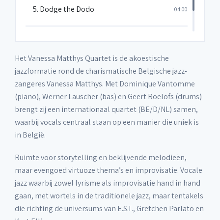
5. Dodge the Dodo
04:00
6. Practical Arrangement
05:37
Het Vanessa Matthys Quartet is de akoestische
jazzformatie rond de charismatische Belgische jazz-
zangeres Vanessa Matthys. Met Dominique Vantomme
(piano), Werner Lauscher (bas) en Geert Roelofs (drums)
brengt zij een internationaal quartet (BE/D/NL) samen,
waarbij vocals centraal staan op een manier die uniek is
in België.
Ruimte voor storytelling en beklijvende melodieën,
maar evengoed virtuoze thema’s en improvisatie. Vocale
jazz waarbij zowel lyrisme als improvisatie hand in hand
gaan, met wortels in de traditionele jazz, maar tentakels
die richting de universums van E.S.T., Gretchen Parlato en