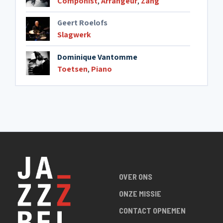
Componist
,
Arrangeur
,
Zang
Geert Roelofs
Slagwerk
Dominique Vantomme
Toetsen
,
Piano
OVER ONS
ONZE MISSIE
CONTACT OPNEMEN