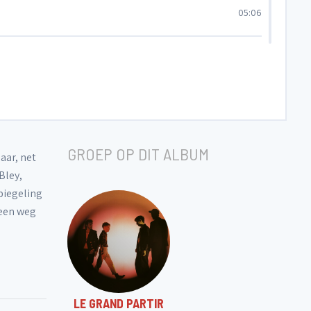
05:06
03:51
04:03
GROEP OP DIT ALBUM
03:27
aar, net
Bley,
spiegeling
04:27
 een weg
04:34
01:17
LE GRAND PARTIR