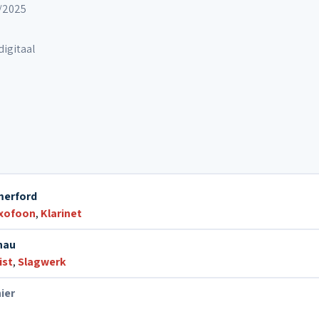
9/2025
 digitaal
erford
xofoon
,
Klarinet
nau
st
,
Slagwerk
ier