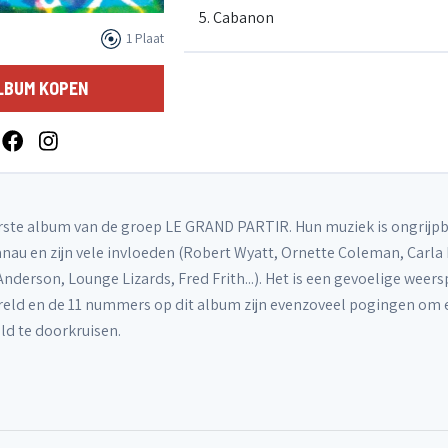
5. Cabanon
1 Plaat
6. Le Pont
LBUM KOPEN
7. Julie et Paul
8. Super Star
rste album van de groep LE GRAND PARTIR. Hun muziek is ongrijpb
anau en zijn vele invloeden (Robert Wyatt, Ornette Coleman, Carla 
Anderson, Lounge Lizards, Fred Frith...). Het is een gevoelige weer
9. le Parfum de la Piscine
eld en de 11 nummers op dit album zijn evenzoveel pogingen om
ld te doorkruisen.
10. Shackleton
11. Rozes 1824