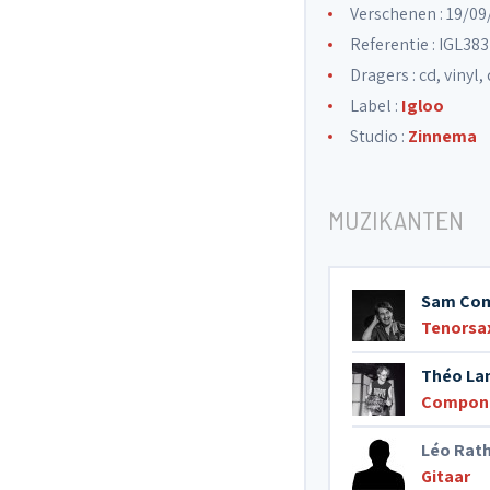
Verschenen : 19/0
Referentie : IGL383
Dragers : cd, vinyl,
Label :
Igloo
Studio :
Zinnema
MUZIKANTEN
Sam Com
Tenorsa
Théo La
Componi
Léo Rath
Gitaar