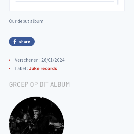
6. Isola Rossa
Our debut album
7. BedWorking
share
8. The quick brown fox jumps over the
lazy dog
Verschenen : 26/01/2024
Label :
Juke records
9. Charlie's Choro
GROEP OP DIT ALBUM
10. Sven's boots
11. Li soir
12. Frite sel stomp