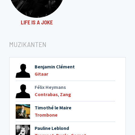
13. A jamais
LIFE IS A JOKE
MUZIKANTEN
Benjamin Clément
Gitaar
Félix Heymans
Contrabas
,
Zang
Timothé le Maire
Trombone
Pauline Leblond