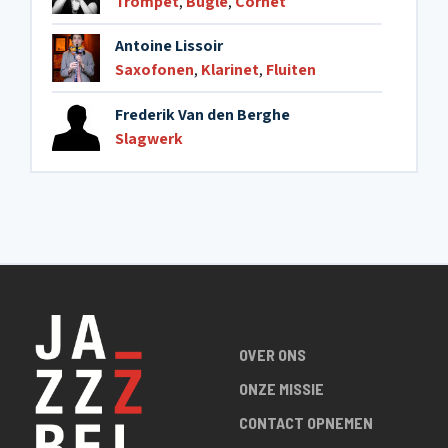
Trompet
,
Bugle
,
Cornet
Antoine Lissoir
Saxofonen
,
Klarinet
,
Fluiten
Frederik Van den Berghe
Slagwerk
OVER ONS
ONZE MISSIE
CONTACT OPNEMEN