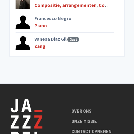
Compositie, arrangementen
,
Componist
,
Gita
Francesco Negro
Piano
Vanesa Diaz Gil
Gast
Zang
OVER ONS
ONZE MISSIE
CONTACT OPNEMEN