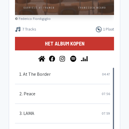
©
Federico Fiordigiglio
7 Tracks
1 Plaat
HET ALBUM KOPEN
1. At The Border
04:47
2. Peace
07:56
3. LAMA
07:59