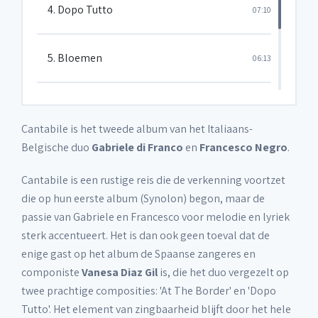
4. Dopo Tutto
07:10
5. Bloemen
06:13
6. Ombre
04:45
Cantabile is het tweede album van het Italiaans-
Belgische duo
Gabriele di Franco
en
Francesco Negro
.
7. Oh My Love
04:21
Cantabile is een rustige reis die de verkenning voortzet
die op hun eerste album (Synolon) begon, maar de
passie van Gabriele en Francesco voor melodie en lyriek
sterk accentueert. Het is dan ook geen toeval dat de
enige gast op het album de Spaanse zangeres en
componiste
Vanesa Diaz Gil
is, die het duo vergezelt op
twee prachtige composities: 'At The Border' en 'Dopo
Tutto'. Het element van zingbaarheid blijft door het hele