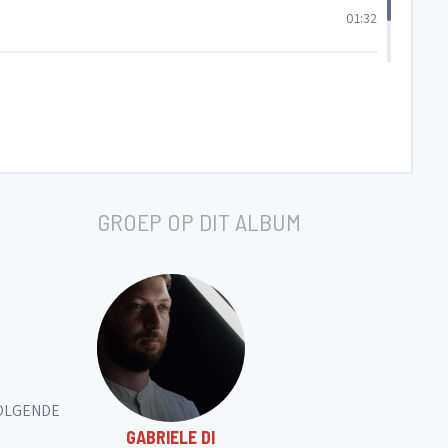
01:32
01:48
GROEP OP DIT ALBUM
VOLGENDE
GABRIELE DI