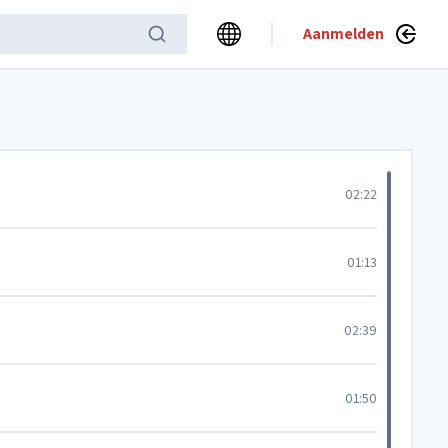
Aanmelden
02:22
01:13
02:39
01:50