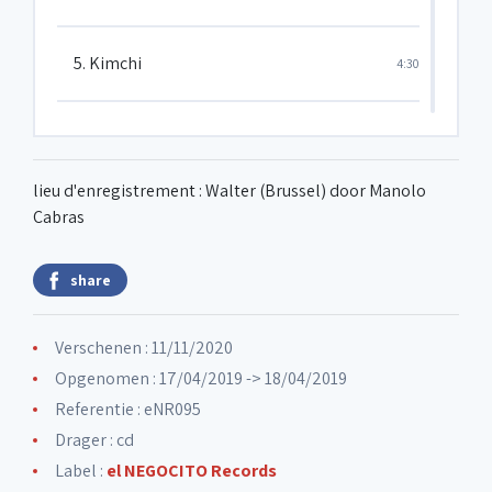
5. Kimchi
4:30
6. Quasi electric response
2:54
lieu d'enregistrement : Walter (Brussel) door Manolo
7. Response
2:58
Cabras
share
8. Hum
2:46
Verschenen : 11/11/2020
9. Chi
6:16
Opgenomen : 17/04/2019 -> 18/04/2019
Referentie : eNR095
10. Tchinisse
Drager : cd
1:16
Label :
el NEGOCITO Records