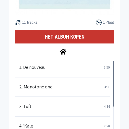
11 Tracks
1 Plaat
HET ALBUM KOPEN
1. De nouveau
3:59
2. Monotone one
3:08
3. Tuft
4:36
4. 'Kale
2:20